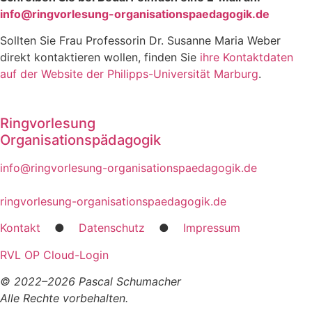
info@ringvorlesung-organisationspaedagogik.de
Soll­ten Sie Frau Pro­fes­so­rin Dr. Susan­ne Maria Weber
direkt kon­tak­tie­ren wol­len, fin­den Sie
ihre Kon­takt­da­ten
auf der Web­site der Phil­ipps-Uni­ver­si­tät Mar­burg
.
Ringvorlesung
Organisationspädagogik
info@ringvorlesung-organisationspaedagogik.de
ringvorlesung-organisationspaedagogik.de
Kon­takt
●
Daten­schutz
●
Impres­sum
RVL OP Cloud-Log­in
© 2022–2026 Pas­cal Schu­ma­cher
Alle Rech­te vor­be­hal­ten.