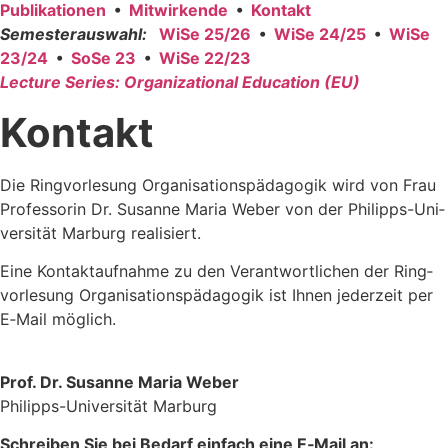
Publi­ka­tio­nen
•
Mit­wir­ken­de
•
Kon­takt
Semes­ter­aus­wahl:
WiSe 25/26
•
WiSe 24/25
•
WiSe
23/24
•
SoSe 23
•
WiSe 22/23
Lec­tu­re Series: Orga­niza­tio­nal Edu­ca­ti­on (EU)
Kontakt
Die Ring­vor­le­sung Orga­ni­sa­ti­ons­päd­ago­gik wird von Frau
Pro­fes­so­rin Dr. Susan­ne Maria Weber von der Phil­ipps-Uni­
ver­si­tät Mar­burg rea­li­siert.
Eine Kon­takt­auf­nah­me zu den Ver­ant­wort­li­chen der Ring­
vor­le­sung Orga­ni­sa­ti­ons­päd­ago­gik ist Ihnen jeder­zeit per
E‑Mail mög­lich.
Prof. Dr. Susan­ne Maria Weber
Phil­ipps-Uni­ver­si­tät Mar­burg
Schrei­ben Sie bei Bedarf ein­fach eine E‑Mail an: