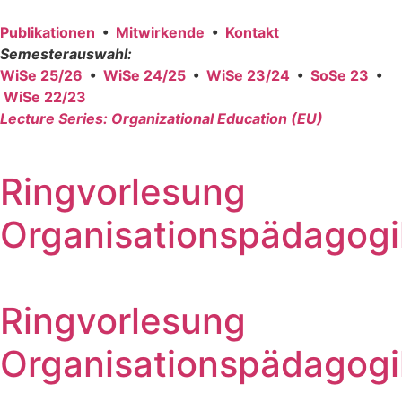
Publi­ka­tio­nen
•
Mit­wir­ken­de
•
Kon­takt
Semes­ter­aus­wahl:
WiSe 25/26
•
WiSe 24/25
•
WiSe 23/24
•
SoSe 23
•
WiSe 22/23
Lec­tu­re Series: Orga­niza­tio­nal Edu­ca­ti­on (EU)
Ringvorlesung
Organisationspädagogi
Ringvorlesung
Organisationspädagogi