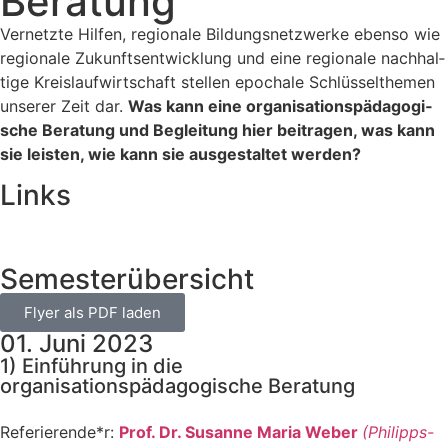
Beratung
Ver­netz­te Hil­fen, regio­na­le Bil­dungs­netz­wer­ke eben­so wie
regio­na­le Zukunfts­ent­wick­lung und eine regio­na­le nach­hal­
ti­ge Kreis­lauf­wirt­schaft stel­len epo­cha­le Schlüs­sel­the­men
unse­rer Zeit dar.
Was kann eine orga­ni­sa­ti­ons­päd­ago­gi­
sche Bera­tung und Beglei­tung hier bei­tra­gen, was kann
sie leis­ten, wie kann sie aus­ge­stal­tet wer­den?
Links
Semesterübersicht
Fly­er als PDF laden
01. Juni 2023
1) Einführung in die
organisationspädagogische Beratung
Referierende*r:
Prof. Dr. Susan­ne Maria Weber
(Phil­ipps-