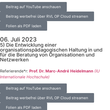
Bei­trag auf You­Tube anschau­en
Bei­trag wer­be­frei über RVL OP Cloud strea­men
Foli­en als PDF laden
06. Juli 2023
5) Die Entwicklung einer
organisationspädagogischen Haltung in und
für die Beratung von Organisationen und
Netzwerken
Referierende*r:
Prof. Dr. Marc-André Hei­del­mann
(IU
Inter­na­tio­na­le Hoch­schu­le)
Bei­trag auf You­Tube anschau­en
Bei­trag wer­be­frei über RVL OP Cloud strea­men
Foli­en als PDF laden