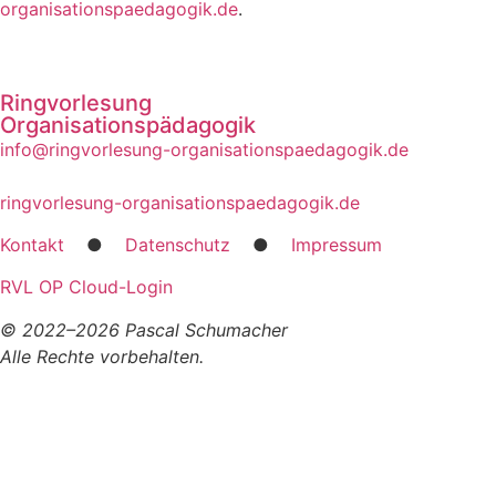
organisationspaedagogik.de
.
Ringvorlesung
Organisationspädagogik
info@ringvorlesung-organisationspaedagogik.de
ringvorlesung-organisationspaedagogik.de
Kon­takt
●
Daten­schutz
●
Impres­sum
RVL OP Cloud-Log­in
© 2022–2026 Pas­cal Schu­ma­cher
Alle Rech­te vor­be­hal­ten.