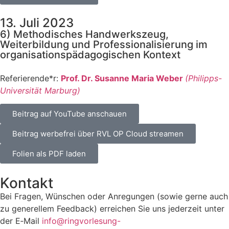
13. Juli 2023
6) Methodisches Handwerkszeug,
Weiterbildung und Professionalisierung im
organisationspädagogischen Kontext
Referierende*r:
Prof. Dr. Susan­ne Maria Weber
(Phil­ipps-
Uni­ver­si­tät Mar­burg)
Bei­trag auf You­Tube anschau­en
Bei­trag wer­be­frei über RVL OP Cloud strea­men
Foli­en als PDF laden
Kontakt
Bei Fra­gen, Wün­schen oder Anre­gun­gen (sowie ger­ne auch
zu gene­rel­lem Feed­back) errei­chen Sie uns jeder­zeit unter
der E‑Mail
info@ringvorlesung-