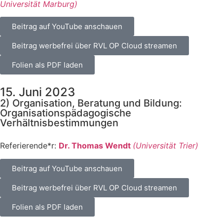
Uni­ver­si­tät Mar­burg)
Bei­trag auf You­Tube anschau­en
Bei­trag wer­be­frei über RVL OP Cloud strea­men
Foli­en als PDF laden
15. Juni 2023
2) Organisation, Beratung und Bildung:
Organisationspädagogische
Verhältnisbestimmungen
Referierende*r:
Dr. Tho­mas Wendt
(Uni­ver­si­tät Trier)
Bei­trag auf You­Tube anschau­en
Bei­trag wer­be­frei über RVL OP Cloud strea­men
Foli­en als PDF laden