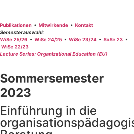
Publi­ka­tio­nen
•
Mit­wir­ken­de
•
Kon­takt
Semes­ter­aus­wahl:
WiSe 25/26
•
WiSe 24/25
•
WiSe 23/24
•
SoSe 23
•
WiSe 22/23
Lec­tu­re Series: Orga­niza­tio­nal Edu­ca­ti­on (EU)
Sommersemester
2023
Einführung in die
organisationspädagogi