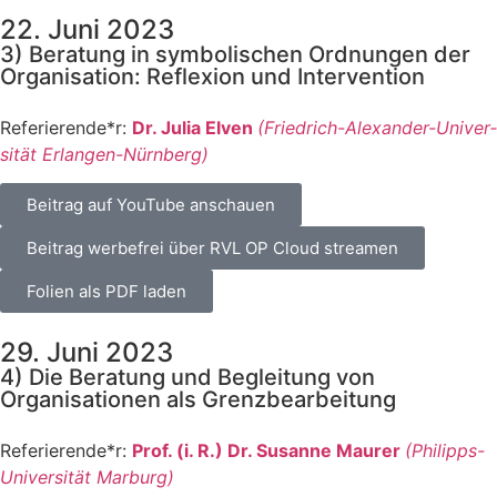
22. Juni 2023
3) Beratung in symbolischen Ordnungen der
Organisation: Reflexion und Intervention
Referierende*r:
Dr. Julia Elven
(Fried­rich-Alex­an­der-Uni­ver­
si­tät Erlan­gen-Nürn­berg)
Bei­trag auf You­Tube anschau­en
Bei­trag wer­be­frei über RVL OP Cloud strea­men
Foli­en als PDF laden
29. Juni 2023
4) Die Beratung und Begleitung von
Organisationen als Grenzbearbeitung
Referierende*r:
Prof. (i. R.) Dr. Susan­ne Mau­rer
(Phil­ipps-
Uni­ver­si­tät Mar­burg)